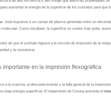
trica de alta frecuencia y alto voltaje que altera las propiedades de l
a para aumentar la energía de la superficie de los sustratos para que 
na
, está expuesto a un campo de plasma generado entre un electrodo 
ie molecular. Como resultado, la superficie se vuelve más polar, aume
antes de que el sustrato ingrese a la sección de impresión de la máquin
aridad y la resistencia.
 importante en la impresión flexográfica
e a la mancha, el desvanecimiento y la falla general de la impresión
 su baja energía superficial. El tratamiento de Corona aumenta el
niv