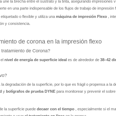
na une la brecha entre el sustrato y la tinta, asegurando impresiones 
ierte en una parte indispensable de los flujos de trabajo de impresión
etiquetado o flexible y utiliza una
máquina de impresión Flexo
, in
ón y consistencia.
miento de corona en la impresión flexo
l tratamiento de Corona?
 el
nivel de energía de superficie ideal
es de alrededor de
38–42 d
ivo?
la degradación de la superficie, por lo que es frágil o propensa a la
ad
y
bolígrafos de prueba DYNE
para monitorear y prevenir el sobre 
de la superficie puede
decaer con el tiempo
, especialmente si el 
amiento o usar
el tratamiento en línea
en la prensa.