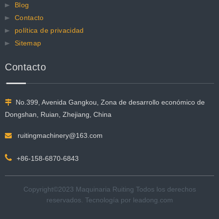
Blog
Contacto
política de privacidad
Sitemap
Contacto
No.399, Avenida Gangkou, Zona de desarrollo económico de

Dongshan, Ruian, Zhejiang, China
ruitingmachinery@163.com


+86-158-6870-6843
Copyright©2023 Maquinaria Ruiting Todos los derechos
reservados. Tecnología por
leadong.com