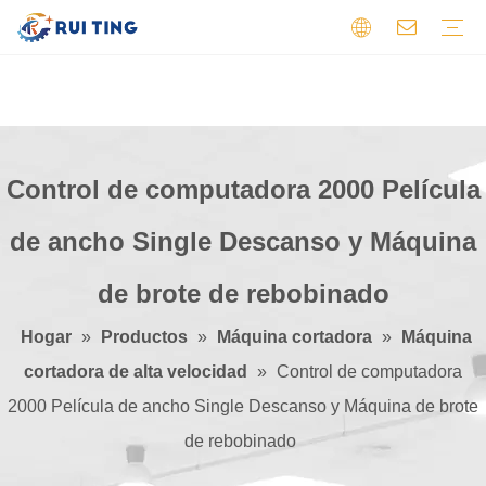
Máquina de impresión flexográfica
PCB de aluminio
Máquina troqueladora
PCB de doble cara
Máquina cortadora
PCB flexibles
Máquina de preprensa
PCB HDI
PCB de alta frecuencia
Máquina cortadora de hojas
PCB multicapa
Otro
PCB de un solo lado
Perfil
Video
Certificados
Comentario
Control de computadora 2000 Película
de ancho Single Descanso y Máquina
de brote de rebobinado
Hogar
»
Productos
»
Máquina cortadora
»
Máquina
cortadora de alta velocidad
»
Control de computadora
2000 Película de ancho Single Descanso y Máquina de brote
de rebobinado