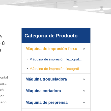
Categoria de Producto
e
e 8
Máquina de impresión flexo
a
Máquina de impresión flexográfica apiladora
Máquina de impresión flexográfica en línea
ontal
Máquina troqueladora
 para
stá
Máquina cortadora
or,
ipado
Máquina de preprensa