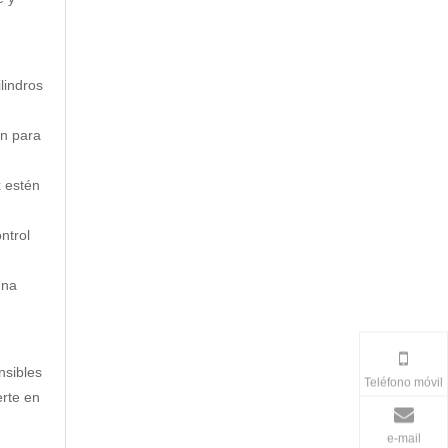
lindros
ón para
x estén
ntrol
una
nsibles
Teléfono móvil
erte en
e-mail