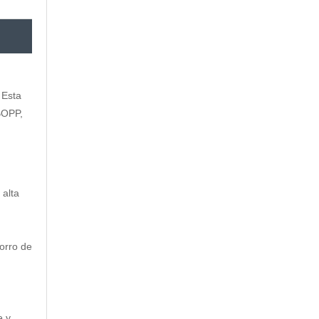
 Esta
BOPP,
 alta
orro de
e y