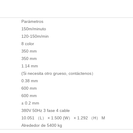
Parámetros
150m/minuto
120-150m/min
8 color
350 mm
350 mm
1.14 mm
(Si necesita otro grueso, contáctenos）
0.38 mm
600 mm
600 mm
± 0.2 mm
380V 50Hz 3 fase 4 cable
10.051 （L） × 1.500 (W） × 1.292 （H） M
Alrededor de 5400 kg