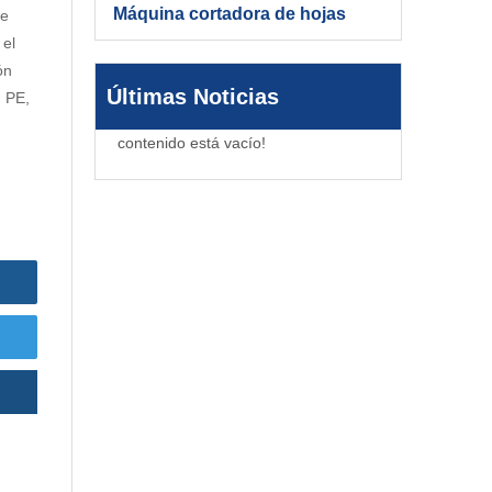
Máquina cortadora de hojas
de
 el
ón
Últimas Noticias
, PE,
contenido está vacío!